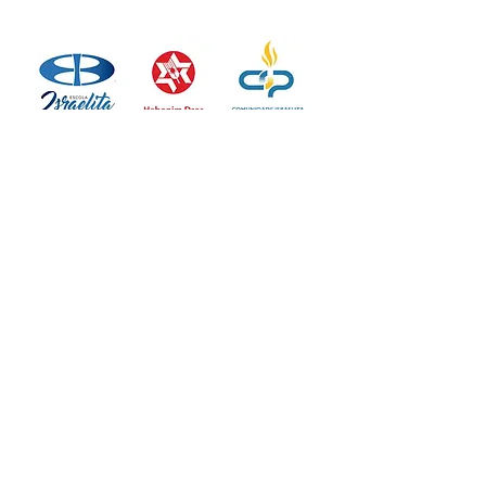
Seja um apoiador da escola
Escola Israelita Brasileira Salomão Guelmann
76.673.664/0001-83
(41) 3797-9700